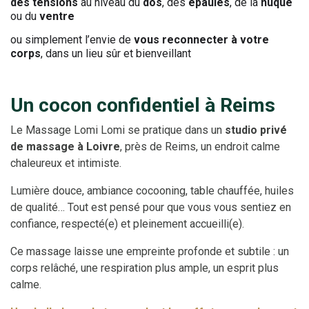
des tensions
au niveau du
dos
, des
épaules
, de la
nuque
ou du
ventre
ou simplement l’envie de
vous reconnecter à votre
corps
, dans un lieu sûr et bienveillant
Un cocon confidentiel à Reims
Le Massage Lomi Lomi se pratique dans un
studio privé
de massage à Loivre
, près de Reims, un endroit calme
chaleureux et intimiste.
Lumière douce, ambiance cocooning, table chauffée, huiles
de qualité… Tout est pensé pour que vous vous sentiez en
confiance, respecté(e) et pleinement accueilli(e).
Ce massage laisse une empreinte profonde et subtile : un
corps relâché, une respiration plus ample, un esprit plus
calme.