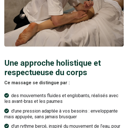
Une approche holistique et
respectueuse du corps
Ce massage se distingue par :
des mouvements fluides et englobants, réalisés avec
les avant-bras et les paumes
d'une pression adaptée à vos besoins : enveloppante
mais appuyée, sans jamais brusquer
d'un rythme bercé, inspiré du mouvement de l’eau, pour