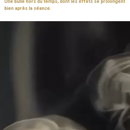
Une bulle hors du temps, dont les effets se prolongent
bien après la séance.